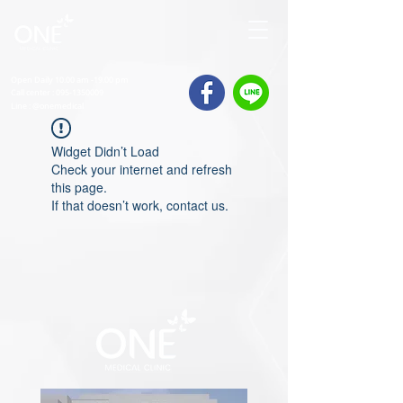
Open Daily 10.00 am -19.00 pm
Call center :
095-1350009
Line : @onemedical
Widget Didn’t Load
Check your internet and refresh
this page.
If that doesn’t work, contact us.