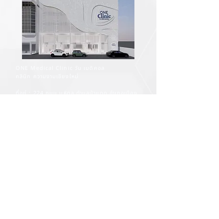
ONE Medical Clinic วัน เมดิคอล
คลินิก ความงามเชียงใหม่
ที่อยู่ : 224 ถนน มหิดล ตำบลป่าแดด อำเภอเมือง
เชียงใหม่ เชียงใหม่ 50100
Phone :
+66(0) 95 1 350 009
Email :
one.medical.cm@gmail.com
Facebook :
https://www.facebook.com/one.med.cm
Line Official : @onemedical
​​วันและเวลาเปิดให้บริการ :
จันทร์ - อาทิตย์
11.00 - 20.00
น.
ติดตามข่าวสารและโปรโมชั่นของคลินิกได้ที่