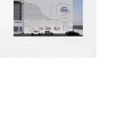
ONE Medical Clinic วัน เมดิคอล
คลินิก ความงามเชียงใหม่
ที่อยู่ : 224 ถนน มหิดล ตำบลป่าแดด อำเภอเมือง
เชียงใหม่ เชียงใหม่ 50100
Phone :
+66(0) 95 1 350 009
Email :
one.medical.cm@gmail.com
Facebook :
https://www.facebook.com/one.med.cm
Line Official : @onemedical
​​วันและเวลาเปิดให้บริการ :
จันทร์ - อาทิตย์
11.00 - 20.00
น.
ติดตามข่าวสารและโปรโมชั่นของคลินิกได้ที่