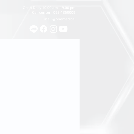
Open Daily 10.00 am -19.00 pm
Call center : 095-1350009
Line : @onemedical