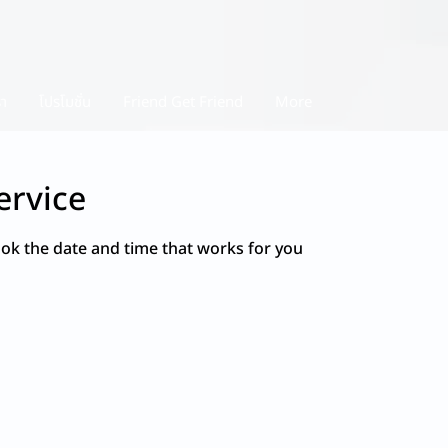
รา
โปรโมชั่น
Friend Get Friend
More
ervice
ook the date and time that works for you